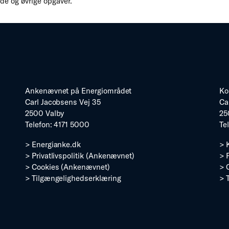
e og øvrige opgaver.
Ankenævnet på Energiområdet
Ko
Carl Jacobsens Vej 35
Ca
2500 Valby
25
Telefon: 4171 5000
Te
>
Energianke.dk
>
>
Privatlivspolitik (Ankenævnet)
>
>
Cookies (Ankenævnet)
>
>
Tilgængelighedserklæring
>