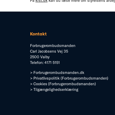
På
kfst.dk
kan du læse mere om styrelsens arbejd
Kontakt
Forbrugerombudsmanden
Carl Jacobsens Vej 35
2500 Valby
Telefon: 4171 5151
>
Forbrugerombudsmanden.dk
>
Privatlivspolitik (Forbrugerombudsmanden)
>
Cookies (Forbrugerombudsmanden)
>
Tilgængelighedserklæring