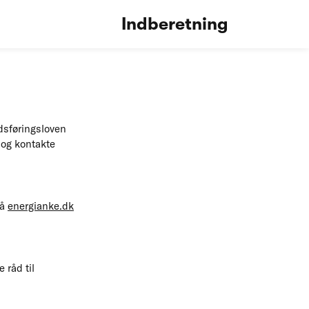
Indberetning
dsføringsloven
 og kontakte
På
energianke.dk
 råd til