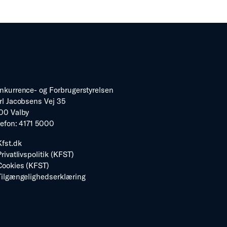
nkurrence- og Forbrugerstyrelsen
rl Jacobsens Vej 35
00 Valby
lefon: 4171 5000
Kfst.dk
Privatlivspolitik (KFST)
Cookies (KFST)
Tilgængelighedserklæring